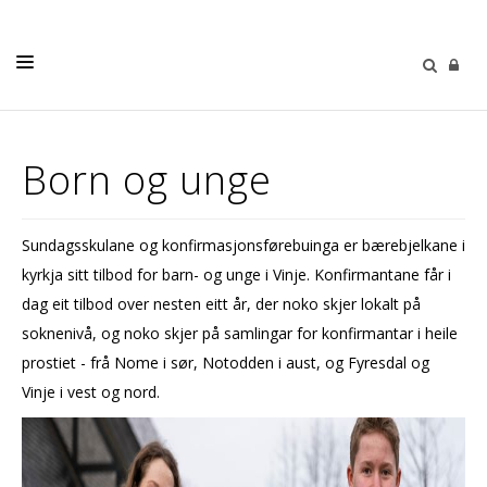
LIVETS GANG
Born og unge
BORN OG UNGE
KYRKJENE
Sundagsskulane og konfirmasjonsførebuinga er bærebjelkane i
OM OSS
kyrkja sitt tilbod for barn- og unge i Vinje. Konfirmantane får i
KALENDER
dag eit tilbod over nesten eitt år, der noko skjer lokalt på
soknenivå, og noko skjer på samlingar for konfirmantar i heile
KYRKJEVAL 2023
prostiet - frå Nome i sør, Notodden i aust, og Fyresdal og
Vinje i vest og nord.