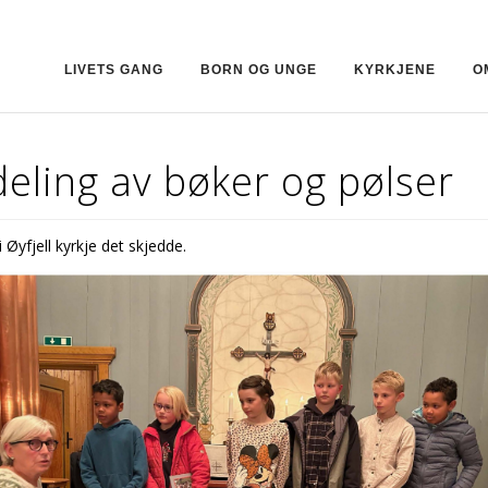
LIVETS GANG
BORN OG UNGE
KYRKJENE
O
eling av bøker og pølser
i Øyfjell kyrkje det skjedde.