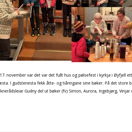
7. november var det var det fullt hus og pølsefest i kyrkja i Øyfjell et
sta. I gudstenesta fekk åtte- og tiåringane sine bøker. På det store bi
oknerådsleiar Gudny del ut bøker (fv) Simon, Aurora, Ingebjørg, Vinjar