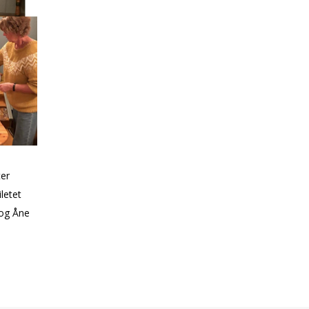
ter
letet
 og Åne