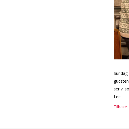
Sundag 1
gudstene
ser vi s
Lee.
Tilbake