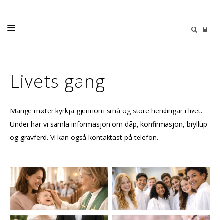
LIVETS GANG
Livets gang
BORN OG UNGE
KYRKJENE
Mange møter kyrkja gjennom små og store hendingar i livet.
OM OSS
Under har vi samla informasjon om dåp, konfirmasjon, bryllup
KALENDER
og gravferd. Vi kan også kontaktast på telefon.
KYRKJEVAL 2023