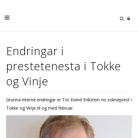
LIVETS GANG
Endringar i
BORN OG UNGE
prestetenesta i Tokke
KYRKJENE
OM OSS
og Vinje
KALENDER
KYRKJEVAL 2023
Grunna interne endringar er Tor Eivind Erikstein no sokneprest i
Tokke og Vinje til og med februar.